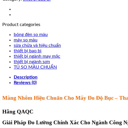
Product categories
bóng đèn so màu
máy so màu
sửa chữa và hiệu chuẩn
thiết bị bao bì
thiết bị ngành may mặc
thiết bị ngành sơn
TỦ SO MÀU CHUẨN
Description
Reviews (0)
Màng Nhôm Hiệu Chuẩn Cho Máy Đo Độ Bục – Tha
Hãng QAQC
Giải Pháp Đo Lường Chính Xác Cho Ngành Công N