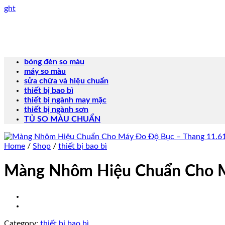
Skip
ght
to
content
bóng đèn so màu
máy so màu
sửa chữa và hiệu chuẩn
thiết bị bao bì
thiết bị ngành may mặc
thiết bị ngành sơn
TỦ SO MÀU CHUẨN
Home
/
Shop
/
thiết bị bao bì
Màng Nhôm Hiệu Chuẩn Cho M
Category:
thiết bị bao bì