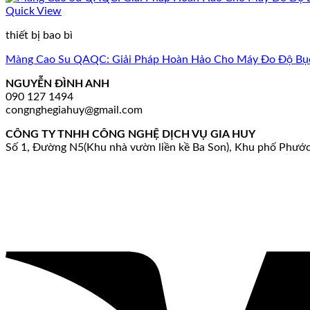
Quick View
thiết bị bao bì
Màng Cao Su QAQC: Giải Pháp Hoàn Hảo Cho Máy Đo Độ Bục
NGUYỄN ĐÌNH ANH
090 127 1494
congnghegiahuy@gmail.com
CÔNG TY TNHH CÔNG NGHỆ DỊCH VỤ GIA HUY
Số 1, Đường N5(Khu nhà vườn liền kề Ba Son), Khu phố Phướ