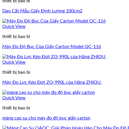
thiết bị bao bì
Dao Cắt Mẫu Giấy Định Lượng 100cm2
Quick View
thiết bị bao bì
Máy Đo Độ Bục Của Giấy Carton Model QC-116
Quick View
thiết bị bao bì
Máy Đo Lực Kéo Đứt ZQ‑990L của Hãng ZHIQU
Quick View
thiết bị bao bì
màng cao su cho máy đo độ bục giấy carton