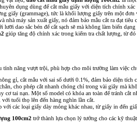
 chuyên dụng dùng để cắt mẫu giấy với diện tích chính xác
ợng giấy (grammage), tức là khối lượng giấy trên một đơn v
 và nhà máy sản xuất giấy, nó đảm bảo mẫu cắt ra đạt ti
 lưỡi dao sắc bén để cắt sạch sẽ mà không làm biến dạng
m2
giúp tăng độ chính xác trong kiểm tra chất lượng, từ đó
u tính năng vượt trội, phù hợp cho môi trường làm việc c
hông gỉ, cắt mẫu với sai số dưới 0.1%, đảm bảo diện tích 
 chắn, cho phép cắt nhanh chóng chỉ trong vài giây mà kh
uy cơ tai nạn. Một số model có khóa an toàn để tránh cắt 
với tuổi thọ lên đến hàng nghìn lần cắt.
p với các loại giấy dày mỏng khác nhau, từ giấy in đến gi
lượng 100cm2
trở thành lựa chọn lý tưởng cho các kỹ thuậ