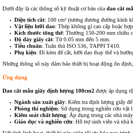
Dưới đây là các thông số kỹ thuật cơ bản của
dao cắt m
Diện tích cắt
: 100 cm² (tương đương đường kính k
Vật liệu lưỡi dao
: Thép không gỉ cao cấp hoặc hợ
Kích thước tổng thể
: Thường 150-200 mm chiều ca
Độ dày giấy cắt
: Từ 0.05 mm đến 5 mm.
Tiêu chuẩn
: Tuân thủ ISO 536, TAPPI T410.
Phụ kiện
: Đi kèm đế cắt, lưỡi dao thay thế và hướ
Những thông số này đảm bảo thiết bị hoạt động ổn định, 
Ứng dụng
Dao cắt mẫu giấy định lượng 100cm2
được áp dụng rộn
Ngành sản xuất giấy
: Kiểm tra định lượng giấy đ
Phòng thí nghiệm
: Sử dụng trong nghiên cứu vật l
Kiểm soát chất lượng
: Áp dụng trong các nhà máy 
Giáo dục và nghiên cứu
: Hỗ trợ sinh viên và nhà 
Với tính linh hoạt, thiết bị này giúp tối ưu hóa quy trình