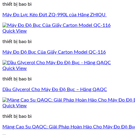
thiết bị bao bì
Máy Đo Lực Kéo Đứt ZQ‑990L của Hãng ZHIQU
Quick View
thiết bị bao bì
Máy Đo Độ Bục Của Giấy Carton Model QC-116
Quick View
thiết bị bao bì
Dầu Glycerol Cho Máy Đo Độ Bục – Hãng QAQC
Quick View
thiết bị bao bì
Màng Cao Su QAQC: Giải Pháp Hoàn Hảo Cho Máy Đo Độ Bục