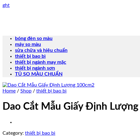
Skip
ght
to
content
bóng đèn so màu
máy so màu
sửa chữa và hiệu chuẩn
thiết bị bao bì
thiết bị ngành may mặc
thiết bị ngành sơn
TỦ SO MÀU CHUẨN
Home
/
Shop
/
thiết bị bao bì
Dao Cắt Mẫu Giấy Định Lượn
Category:
thiết bị bao bì