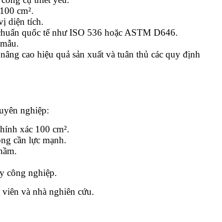
 100 cm².
ị diện tích.
êu chuẩn quốc tế như ISO 536 hoặc ASTM D646.
 mẫu.
 nâng cao hiệu quả sản xuất và tuân thủ các quy định
huyên nghiệp:
chính xác 100 cm².
ông cần lực mạnh.
nhầm.
ấy công nghiệp.
t viên và nhà nghiên cứu.