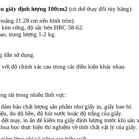
ẫu giấy định lượng 100cm2
(có thể thay đổi tùy hãng):
hoảng 11.28 cm nếu hình tròn).
p kim cứng, độ sắc bén HRC 58-62.
o, trọng lượng 1-2 kg.
ng dẫn sử dụng.
với độ chính xác cao trong các điều kiện khác nhau.
g rãi trong nhiều lĩnh vực:
ể đảm bảo chất lượng sản phẩm như giấy in, giấy bao bì.
iệu, đo độ bền, độ hút nước hoặc độ trắng của giấy.
dệt may, in ấn để kiểm tra giấy định lượng trước khi sản x
khoa học thực hiện thí nghiệm về tính chất vật lý của giấy.
, giảm lãng phí và nâng cao hiệu suất.