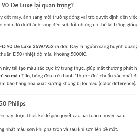
 90 De Luxe lại quan trọng?
y dệt may, ánh sáng môi trường đóng vai trò quyết định đến việ
 nhìn đỏ dưới ánh sáng đèn sợi đốt nhưng có thể lại trông giốn
TL-D 90 De Luxe 36W/952
ra đời. Đây là nguồn sáng huỳnh quan
 chuẩn D50 (nhiệt độ màu khoảng 5000K).
n này tái tạo màu sắc cực kỳ trung thực, giúp mắt thường phát h
tủ so màu Tilo
, bóng đèn trở thành “thước đo” chuẩn xác nhất đ
m bảo hàng hóa xuất xưởng không bị lỗi màu (color difference).
0 Philips
n này được thiết kế để giải quyết các bài toán chuyên sâu:
g nhất màu sơn khi pha trộn và sau khi sơn lên bề mặt.