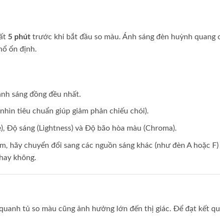
hất
5 phút
trước khi bắt đầu so màu. Ánh sáng đèn huỳnh quang 
hổ ổn định.
 ánh sáng đồng đều nhất.
nhìn tiêu chuẩn giúp giảm phản chiếu chói).
e), Độ sáng (Lightness) và Độ bão hòa màu (Chroma).
m, hãy chuyển đổi sang các nguồn sáng khác (như đèn A hoặc F)
 hay không.
quanh tủ so màu cũng ảnh hưởng lớn đến thị giác. Để đạt kết q