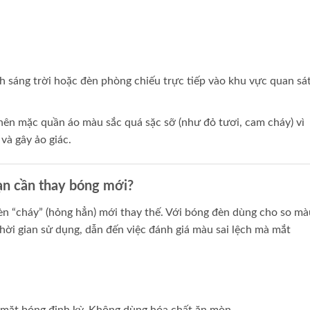
h sáng trời hoặc đèn phòng chiếu trực tiếp vào khu vực quan sá
ên mặc quần áo màu sắc quá sặc sỡ (như đỏ tươi, cam cháy) vì
và gây ảo giác.
ạn cần thay bóng mới?
đèn “cháy” (hỏng hẳn) mới thay thế. Với bóng đèn dùng cho so mà
hời gian sử dụng, dẫn đến việc đánh giá màu sai lệch mà mắt