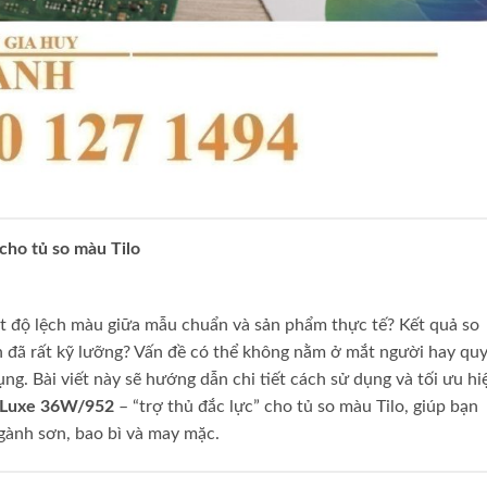
cho tủ so màu Tilo
át độ lệch màu giữa mẫu chuẩn và sản phẩm thực tế? Kết quả so
đã rất kỹ lưỡng? Vấn đề có thể không nằm ở mắt người hay qu
g. Bài viết này sẽ hướng dẫn chi tiết cách sử dụng và tối ưu hi
e Luxe 36W/952
– “trợ thủ đắc lực” cho tủ so màu Tilo, giúp bạn
gành sơn, bao bì và may mặc.