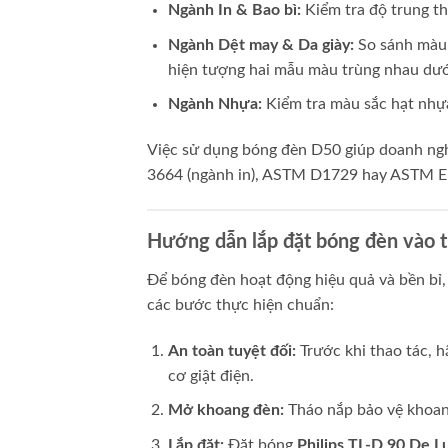
Ngành In & Bao bì:
Kiểm tra độ trung th
Ngành Dệt may & Da giày:
So sánh màu 
hiện tượng hai mẫu màu trùng nhau dướ
Ngành Nhựa:
Kiểm tra màu sắc hạt nhự
Việc sử dụng bóng đèn D50 giúp doanh ngh
3664 (ngành in), ASTM D1729 hay ASTM E
Hướng dẫn lắp đặt bóng đèn vào t
Để bóng đèn hoạt động hiệu quả và bền bỉ, 
các bước thực hiện chuẩn:
An toàn tuyệt đối:
Trước khi thao tác, h
cơ giật điện.
Mở khoang đèn:
Tháo nắp bảo vệ khoan
Lắp đặt:
Đặt bóng
Philips TL-D 90 De 