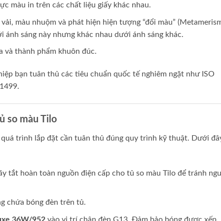
ực màu in trên các chất liệu giấy khác nhau.
vải, màu nhuộm và phát hiện hiện tượng “đổi màu” (Metamerism
i ánh sáng này nhưng khác nhau dưới ánh sáng khác.
a và thành phẩm khuôn đúc.
iệp bạn tuân thủ các tiêu chuẩn quốc tế nghiêm ngặt như ISO
1499.
ủ so màu Tilo
quá trình lắp đặt cần tuân thủ đúng quy trình kỹ thuật. Dưới đây
ãy tắt hoàn toàn nguồn điện cấp cho tủ so màu Tilo để tránh ng
g chứa bóng đèn trên tủ.
Luxe 36W/952
vào vị trí chân đèn G13. Đảm bảo bóng được xếp