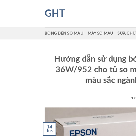
Skip
to
GHT
content
BÓNG ĐÈN SO MÀU
MÁY SO MÀU
SỬA CHỮ
Hướng dẫn sử dụng bó
36W/952 cho tủ so màu
màu sắc ngành
PO
14
Jun