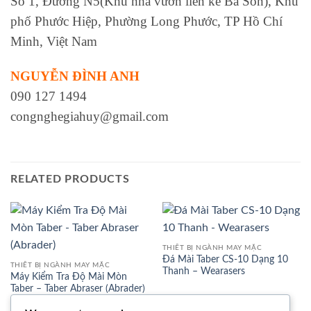
Số 1, Đường N5(Khu nhà vườn liền kề Ba Son), Khu
phố Phước Hiệp, Phường Long Phước, TP Hồ Chí
Minh, Việt Nam
NGUYỄN ĐÌNH ANH
090 127 1494
congnghegiahuy@gmail.com
RELATED PRODUCTS
THIẾT BỊ NGÀNH MAY MẶC
Đá Mài Taber CS-10 Dạng 10
THIẾT BỊ NGÀNH MAY MẶC
Thanh – Wearasers
Máy Kiểm Tra Độ Mài Mòn
Taber – Taber Abraser (Abrader)