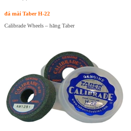
đá mài Taber H-22
Calibrade Wheels – hãng Taber