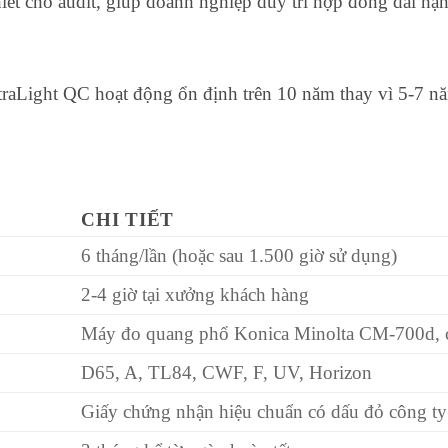
iết cho audit, giúp doanh nghiệp duy trì hợp đồng dài hạn
traLight QC hoạt động ổn định trên 10 năm thay vì 5-7 nă
CHI TIẾT
6 tháng/lần (hoặc sau 1.500 giờ sử dụng)
2-4 giờ tại xưởng khách hàng
Máy đo quang phổ Konica Minolta CM-700d,
D65, A, TL84, CWF, F, UV, Horizon
Giấy chứng nhận hiệu chuẩn có dấu đỏ công ty