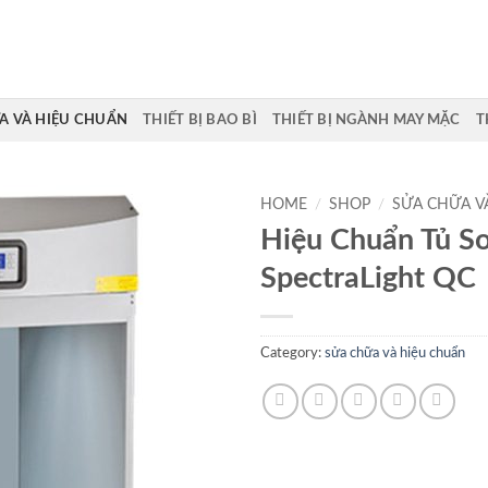
A VÀ HIỆU CHUẨN
THIẾT BỊ BAO BÌ
THIẾT BỊ NGÀNH MAY MẶC
T
HOME
/
SHOP
/
SỬA CHỮA V
Hiệu Chuẩn Tủ S
SpectraLight QC
Category:
sửa chữa và hiệu chuẩn