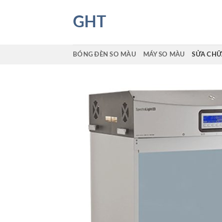
Skip
to
GHT
content
BÓNG ĐÈN SO MÀU
MÁY SO MÀU
SỬA CHỮ