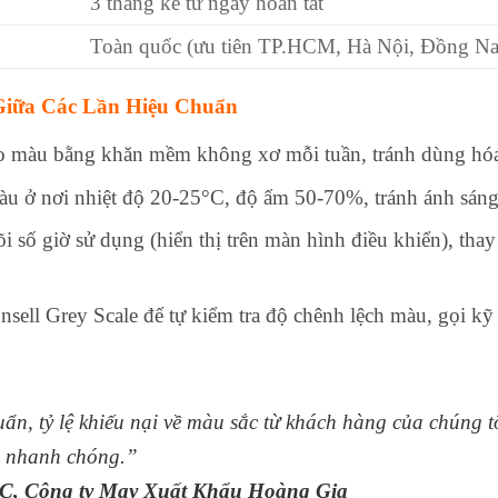
3 tháng kể từ ngày hoàn tất
Toàn quốc (ưu tiên TP.HCM, Hà Nội, Đồng Na
iữa Các Lần Hiệu Chuẩn
so màu bằng khăn mềm không xơ mỗi tuần, tránh dùng hó
màu ở nơi nhiệt độ 20-25°C, độ ẩm 50-70%, tránh ánh sáng m
õi số giờ sử dụng (hiển thị trên màn hình điều khiển), tha
sell Grey Scale để tự kiểm tra độ chênh lệch màu, gọi kỹ 
uẩn, tỷ lệ khiếu nại về màu sắc từ khách hàng của chúng
và nhanh chóng.”
C, Công ty May Xuất Khẩu Hoàng Gia