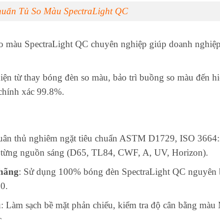
huẩn Tủ So Màu SpectraLight QC
so màu SpectraLight QC chuyên nghiệp giúp doanh nghiệp 
diện từ thay bóng đèn so màu, bảo trì buồng so màu đến 
chính xác 99.8%.
Tuân thủ nghiêm ngặt tiêu chuẩn ASTM D1729, ISO 3664
o từng nguồn sáng (D65, TL84, CWF, A, UV, Horizon).
 hãng
: Sử dụng 100% bóng đèn SpectraLight QC nguyên bả
0.
u
: Làm sạch bề mặt phản chiếu, kiểm tra độ cân bằng màu M
.