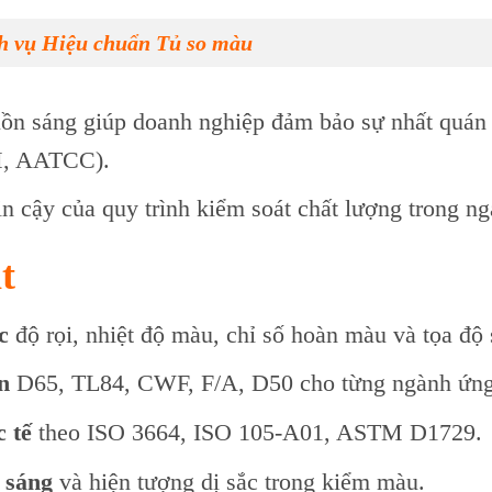
h vụ Hiệu chuẩn Tủ so màu
ồn sáng giúp doanh nghiệp đảm bảo sự nhất quán
M, AATCC).
 tin cậy của quy trình kiểm soát chất lượng trong 
t
c
độ rọi, nhiệt độ màu, chỉ số hoàn màu và tọa độ 
n
D65, TL84, CWF, F/A, D50 cho từng ngành ứng
 tế
theo ISO 3664, ISO 105-A01, ASTM D1729.
 sáng
và hiện tượng dị sắc trong kiểm màu.