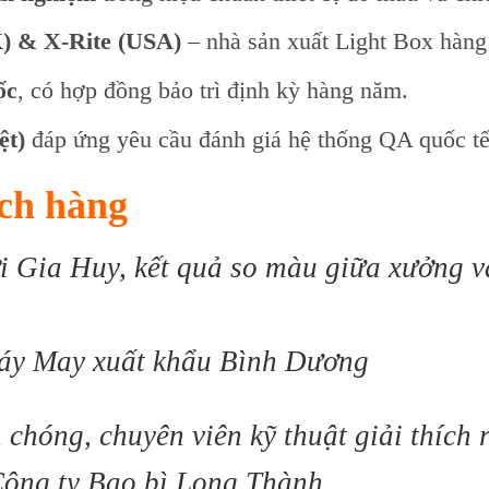
) & X-Rite (USA)
– nhà sản xuất Light Box hàng 
ốc
, có hợp đồng bảo trì định kỳ hàng năm.
ệt)
đáp ứng yêu cầu đánh giá hệ thống QA quốc tế
ch hàng
i Gia Huy, kết quả so màu giữa xưởng v
áy May xuất khẩu Bình Dương
 chóng, chuyên viên kỹ thuật giải thích
ông ty Bao bì Long Thành