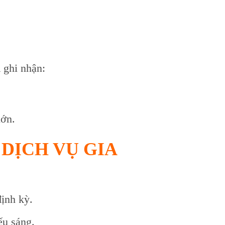
h
ghi nhận:
lớn.
 DỊCH VỤ GIA
ịnh kỳ.
ếu sáng.