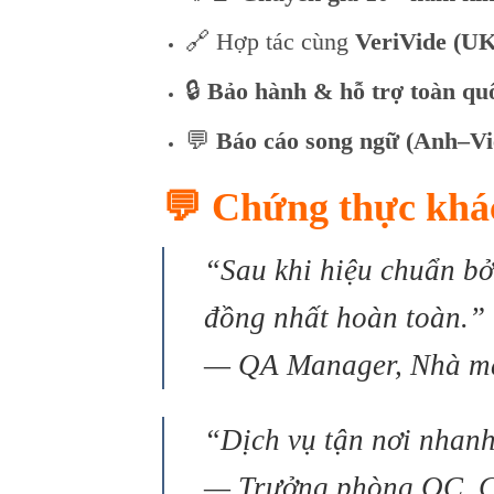
🔗 Hợp tác cùng
VeriVide (UK
🔒
Bảo hành & hỗ trợ toàn qu
💬
Báo cáo song ngữ (Anh–Vi
💬
Chứng thực khá
“Sau khi hiệu chuẩn bở
đồng nhất hoàn toàn.”
—
QA Manager, Nhà m
“Dịch vụ tận nơi nhanh
—
Trưởng phòng QC, C