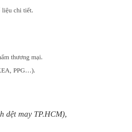
iệu chi tiết.
hẩm thương mại.
IKEA, PPG…).
ành dệt may TP.HCM),