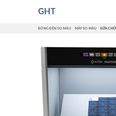
Skip
to
GHT
content
BÓNG ĐÈN SO MÀU
MÁY SO MÀU
SỬA CHỮ