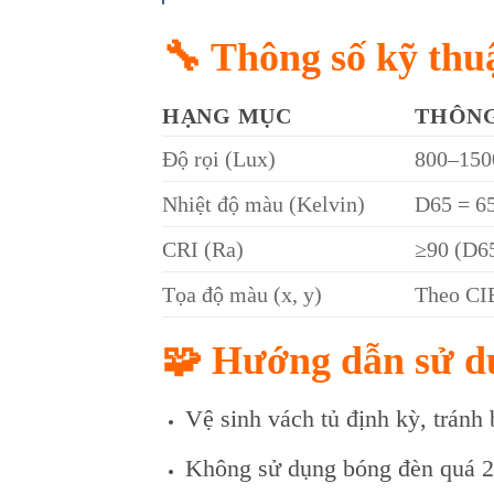
🔧 Thông số kỹ thuậ
HẠNG MỤC
THÔNG
Độ rọi (Lux)
800–150
Nhiệt độ màu (Kelvin)
D65 = 6
CRI (Ra)
≥90 (D6
Tọa độ màu (x, y)
Theo CI
🧩 Hướng dẫn sử d
Vệ sinh vách tủ định kỳ, tránh 
Không sử dụng bóng đèn quá 20