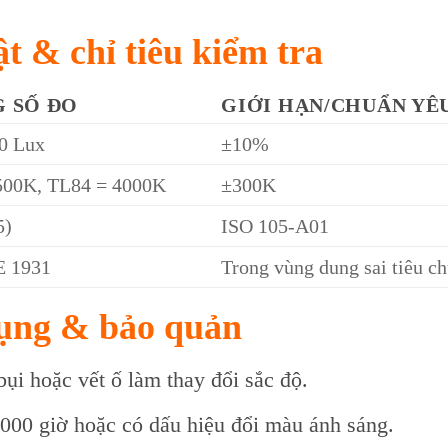
t & chỉ tiêu kiểm tra
 SỐ ĐO
GIỚI HẠN/CHUẨN YÊ
0 Lux
±10%
500K, TL84 = 4000K
±300K
5)
ISO 105-A01
E 1931
Trong vùng dung sai tiêu c
ụng & bảo quản
bụi hoặc vết ố làm thay đổi sắc độ.
00 giờ hoặc có dấu hiệu đổi màu ánh sáng.