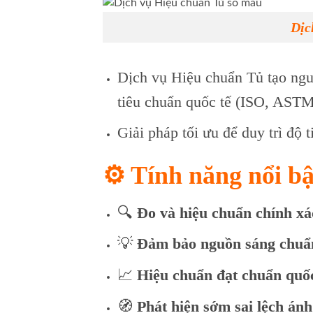
Dịc
Dịch vụ Hiệu chuẩn Tủ tạo ngu
tiêu chuẩn quốc tế (ISO, AST
Giải pháp tối ưu để duy trì độ
⚙️ Tính năng nổi bậ
🔍
Đo và hiệu chuẩn chính xá
💡
Đảm bảo nguồn sáng chuẩ
📈
Hiệu chuẩn đạt chuẩn quốc
🧭
Phát hiện sớm sai lệch ánh