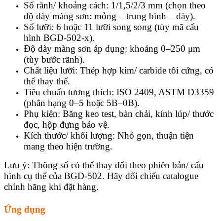
Số rãnh/ khoảng cách: 1/1,5/2/3 mm (chọn theo
độ dày màng sơn: mỏng – trung bình – dày).
Số lưỡi: 6 hoặc 11 lưỡi song song (tùy mã cấu
hình BGD-502-x).
Độ dày màng sơn áp dụng: khoảng 0–250 μm
(tùy bước rãnh).
Chất liệu lưỡi: Thép hợp kim/ carbide tôi cứng, có
thể thay thế.
Tiêu chuẩn tương thích: ISO 2409, ASTM D3359
(phân hạng 0–5 hoặc 5B–0B).
Phụ kiện: Băng keo test, bàn chải, kính lúp/ thước
đọc, hộp đựng bảo vệ.
Kích thước/ khối lượng: Nhỏ gọn, thuận tiện
mang theo hiện trường.
Lưu ý: Thông số có thể thay đổi theo phiên bản/ cấu
hình cụ thể của BGD-502. Hãy đối chiếu catalogue
chính hãng khi đặt hàng.
Ứng dụng