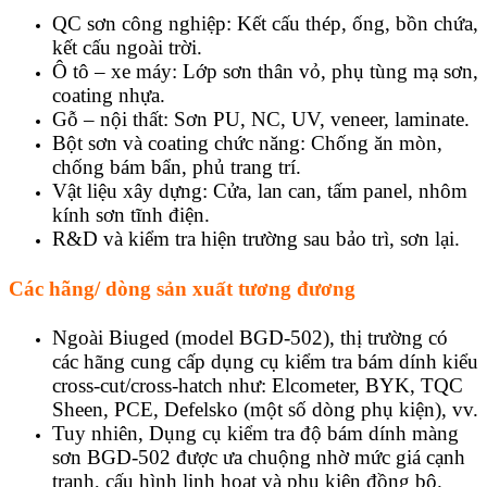
QC sơn công nghiệp: Kết cấu thép, ống, bồn chứa,
kết cấu ngoài trời.
Ô tô – xe máy: Lớp sơn thân vỏ, phụ tùng mạ sơn,
coating nhựa.
Gỗ – nội thất: Sơn PU, NC, UV, veneer, laminate.
Bột sơn và coating chức năng: Chống ăn mòn,
chống bám bẩn, phủ trang trí.
Vật liệu xây dựng: Cửa, lan can, tấm panel, nhôm
kính sơn tĩnh điện.
R&D và kiểm tra hiện trường sau bảo trì, sơn lại.
Các hãng/ dòng sản xuất tương đương
Ngoài Biuged (model BGD-502), thị trường có
các hãng cung cấp dụng cụ kiểm tra bám dính kiểu
cross-cut/cross-hatch như: Elcometer, BYK, TQC
Sheen, PCE, Defelsko (một số dòng phụ kiện), vv.
Tuy nhiên, Dụng cụ kiểm tra độ bám dính màng
sơn BGD-502 được ưa chuộng nhờ mức giá cạnh
tranh, cấu hình linh hoạt và phụ kiện đồng bộ.