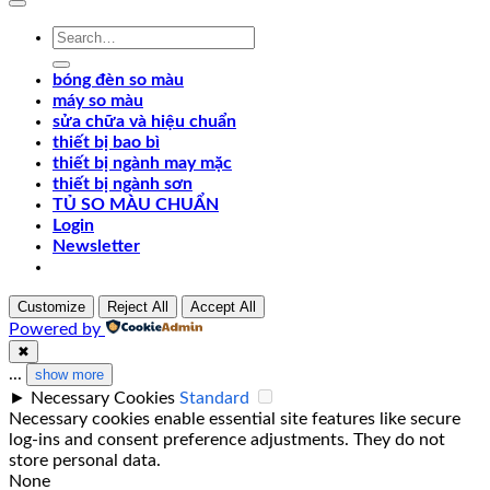
Search
for:
bóng đèn so màu
máy so màu
sửa chữa và hiệu chuẩn
thiết bị bao bì
thiết bị ngành may mặc
thiết bị ngành sơn
TỦ SO MÀU CHUẨN
Login
Newsletter
Customize
Reject All
Accept All
Powered by
✖
...
show more
►
Necessary Cookies
Standard
Necessary cookies enable essential site features like secure
log-ins and consent preference adjustments. They do not
store personal data.
None