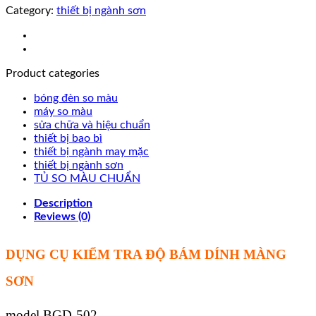
Category:
thiết bị ngành sơn
Product categories
bóng đèn so màu
máy so màu
sửa chữa và hiệu chuẩn
thiết bị bao bì
thiết bị ngành may mặc
thiết bị ngành sơn
TỦ SO MÀU CHUẨN
Description
Reviews (0)
DỤNG CỤ KIỂM TRA ĐỘ BÁM DÍNH MÀNG
SƠN
model BGD-502