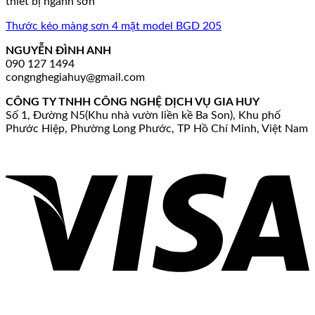
thiết bị ngành sơn
Thước kéo màng sơn 4 mặt model BGD 205
NGUYỄN ĐÌNH ANH
090 127 1494
congnghegiahuy@gmail.com
CÔNG TY TNHH CÔNG NGHỆ DỊCH VỤ GIA HUY
Số 1, Đường N5(Khu nhà vườn liền kề Ba Son), Khu phố
Phước Hiệp, Phường Long Phước, TP Hồ Chí Minh, Việt Nam
V
P