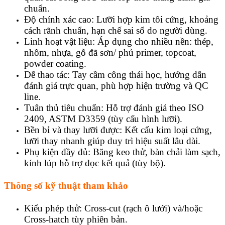
chuẩn.
Độ chính xác cao: Lưỡi hợp kim tôi cứng, khoảng
cách rãnh chuẩn, hạn chế sai số do người dùng.
Linh hoạt vật liệu: Áp dụng cho nhiều nền: thép,
nhôm, nhựa, gỗ đã sơn/ phủ primer, topcoat,
powder coating.
Dễ thao tác: Tay cầm công thái học, hướng dẫn
đánh giá trực quan, phù hợp hiện trường và QC
line.
Tuân thủ tiêu chuẩn: Hỗ trợ đánh giá theo ISO
2409, ASTM D3359 (tùy cấu hình lưỡi).
Bền bỉ và thay lưỡi được: Kết cấu kim loại cứng,
lưỡi thay nhanh giúp duy trì hiệu suất lâu dài.
Phụ kiện đầy đủ: Băng keo thử, bàn chải làm sạch,
kính lúp hỗ trợ đọc kết quả (tùy bộ).
Thông số kỹ thuật tham khảo
Kiểu phép thử: Cross-cut (rạch ô lưới) và/hoặc
Cross-hatch tùy phiên bản.