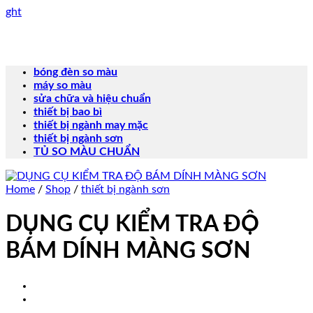
Skip
ght
to
content
bóng đèn so màu
máy so màu
sửa chữa và hiệu chuẩn
thiết bị bao bì
thiết bị ngành may mặc
thiết bị ngành sơn
TỦ SO MÀU CHUẨN
Home
/
Shop
/
thiết bị ngành sơn
DỤNG CỤ KIỂM TRA ĐỘ
BÁM DÍNH MÀNG SƠN