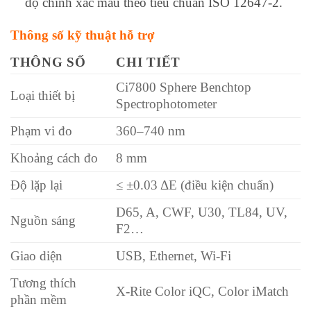
độ chính xác màu theo tiêu chuẩn ISO 12647-2.
Thông số kỹ thuật hỗ trợ
THÔNG SỐ
CHI TIẾT
Ci7800 Sphere Benchtop
Loại thiết bị
Spectrophotometer
Phạm vi đo
360–740 nm
Khoảng cách đo
8 mm
Độ lặp lại
≤ ±0.03 ΔE (điều kiện chuẩn)
D65, A, CWF, U30, TL84, UV,
Nguồn sáng
F2…
Giao diện
USB, Ethernet, Wi-Fi
Tương thích
X-Rite Color iQC, Color iMatch
phần mềm