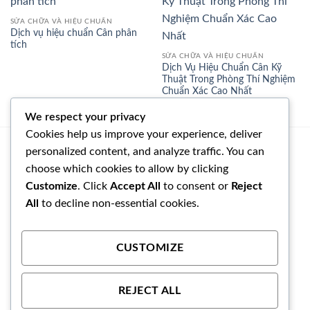
SỬA CHỮA VÀ HIỆU CHUẨN
Dịch vụ hiệu chuẩn Cân phân
tích
SỬA CHỮA VÀ HIỆU CHUẨN
Dịch Vụ Hiệu Chuẩn Cân Kỹ
Thuật Trong Phòng Thí Nghiệm
Chuẩn Xác Cao Nhất
We respect your privacy
Cookies help us improve your experience, deliver
personalized content, and analyze traffic. You can
NGUYỄN ĐÌNH ANH
choose which cookies to allow by clicking
090 127 1494
Customize
. Click
Accept All
to consent or
Reject
congnghegiahuy@gmail.com
All
to decline non-essential cookies.
CÔNG TY TNHH CÔNG NGHỆ DỊCH VỤ GIA HUY
CUSTOMIZE
Số 1, Đường N5(Khu nhà vườn liền kề Ba Son), Khu phố
Phước Hiệp, Phường Long Phước, TP Hồ Chí Minh, Việt
Nam
REJECT ALL