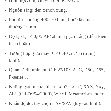
Hình học: d/8, chuyển đổi SCI/SCE.
Nguồn sáng: đèn xenon xung.
Phổ đo: khoảng 400–700 nm; bước lấy mẫu
thường 10 nm.
Độ lặp lại: ≤ 0,05 ΔE*ab trên gạch trắng (điều kiện
tiêu chuẩn).
Tương hợp giữa máy: ≈ ≤ 0,40 ΔE*ab (trung
bình).
Quan sát/Illuminant: CIE 2°/10°; A, C, D50, D65,
F-series…
Không gian màu/Chỉ số: L
a
b*, L
C
h°, XYZ, Yxy;
ΔE* (CIE76/94/2000), WI/YI, Metamerism Index.
Khẩu độ đo: tùy chọn LAV/SAV (tùy cấu hình).