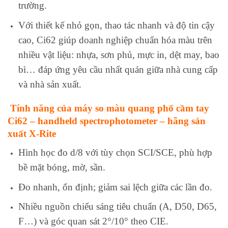
trường.
Với thiết kế nhỏ gọn, thao tác nhanh và độ tin cậy
cao, Ci62 giúp doanh nghiệp chuẩn hóa màu trên
nhiều vật liệu: nhựa, sơn phủ, mực in, dệt may, bao
bì… đáp ứng yêu cầu nhất quán giữa nhà cung cấp
và nhà sản xuất.
Tính năng của máy so màu quang phổ cầm tay
Ci62 – handheld spectrophotometer – hãng sản
xuất X‑Rite
Hình học đo d/8 với tùy chọn SCI/SCE, phù hợp
bề mặt bóng, mờ, sần.
Đo nhanh, ổn định; giảm sai lệch giữa các lần đo.
Nhiều nguồn chiếu sáng tiêu chuẩn (A, D50, D65,
F…) và góc quan sát 2°/10° theo CIE.