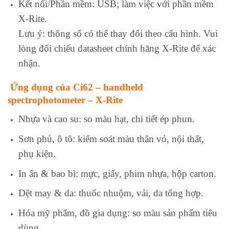
Kết nối/Phần mềm: USB; làm việc với phần mềm
X‑Rite.
Lưu ý: thông số có thể thay đổi theo cấu hình. Vui
lòng đối chiếu datasheet chính hãng X‑Rite để xác
nhận.
Ứng dụng của Ci62 – handheld
spectrophotometer – X‑Rite
Nhựa và cao su: so màu hạt, chi tiết ép phun.
Sơn phủ, ô tô: kiểm soát màu thân vỏ, nội thất,
phụ kiện.
In ấn & bao bì: mực, giấy, phim nhựa, hộp carton.
Dệt may & da: thuốc nhuộm, vải, da tổng hợp.
Hóa mỹ phẩm, đồ gia dụng: so màu sản phẩm tiêu
dùng.