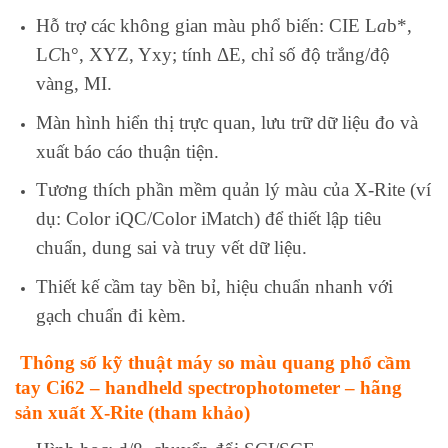
Hỗ trợ các không gian màu phổ biến: CIE L
a
b*,
L
C
h°, XYZ, Yxy; tính ΔE, chỉ số độ trắng/độ
vàng, MI.
Màn hình hiển thị trực quan, lưu trữ dữ liệu đo và
xuất báo cáo thuận tiện.
Tương thích phần mềm quản lý màu của X‑Rite (ví
dụ: Color iQC/Color iMatch) để thiết lập tiêu
chuẩn, dung sai và truy vết dữ liệu.
Thiết kế cầm tay bền bỉ, hiệu chuẩn nhanh với
gạch chuẩn đi kèm.
Thông số kỹ thuật máy so màu quang phổ cầm
tay Ci62 – handheld spectrophotometer – hãng
sản xuất X‑Rite (tham khảo)