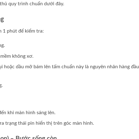
thủ quy trình chuẩn dưới đây.
ng
 1 phút để kiểm tra:
ng.
n mềm không xơ.
ụi hoặc dầu mỡ bám lên tấm chuẩn này là nguyên nhân hàng đầu
g.
ến khi màn hình sáng lên.
 trạng thái pin hiển thị trên góc màn hình.
ion) – Bước sống còn