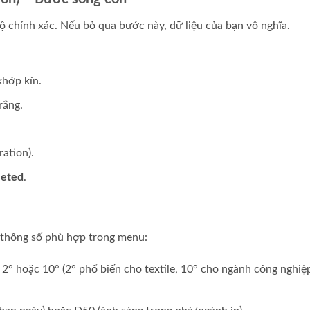
 chính xác. Nếu bỏ qua bước này, dữ liệu của bạn vô nghĩa.
khớp kín.
rắng.
ation).
eted
.
t thông số phù hợp trong menu:
° hoặc 10° (2° phổ biến cho textile, 10° cho ngành công nghiệ