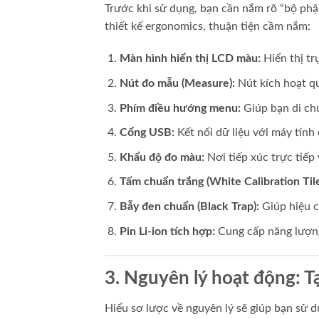
Trước khi sử dụng, bạn cần nắm rõ “bộ phậ
thiết kế ergonomics, thuận tiện cầm nắm:
Màn hình hiển thị LCD màu:
Hiển thị tr
Nút đo mẫu (Measure):
Nút kích hoạt qu
Phím điều hướng menu:
Giúp bạn di chu
Cổng USB:
Kết nối dữ liệu với máy tính 
Khẩu độ đo màu:
Nơi tiếp xúc trực tiếp
Tấm chuẩn trắng (White Calibration Tile
Bẫy đen chuẩn (Black Trap):
Giúp hiệu c
Pin Li-ion tích hợp:
Cung cấp năng lượng
3. Nguyên lý hoạt động: Tạ
Hiểu sơ lược về nguyên lý sẽ giúp bạn sử