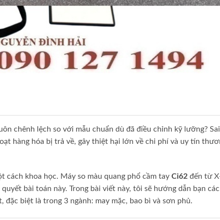
ôn chênh lệch so với mẫu chuẩn dù đã điều chỉnh kỹ lưỡng? Sai
t hàng hóa bị trả về, gây thiệt hại lớn về chi phí và uy tín thư
một cách khoa học. Máy so màu quang phổ cầm tay
Ci62
đến từ X
i quyết bài toán này. Trong bài viết này, tôi sẽ hướng dẫn bạn cá
, đặc biệt là trong 3 ngành: may mặc, bao bì và sơn phủ.