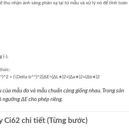
 thu nhận ánh sáng phản xạ lại từ mẫu và xử lý nó để tính toán 
(-).
thức:
^*)^2 + (\Delta b^*)^2}
ΔE=(ΔL∗)2+(Δa∗)2+(Δb∗)2​
àu của mẫu đo và mẫu chuẩn càng giống nhau. Trong sản
ó ngưỡng ΔE cho phép riêng.
 Ci62 chi tiết (Từng bước)