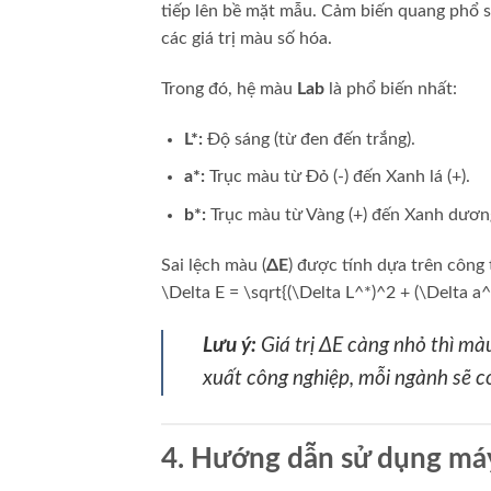
tiếp lên bề mặt mẫu. Cảm biến quang phổ sẽ
các giá trị màu số hóa.
Trong đó, hệ màu
Lab
là phổ biến nhất:
L*:
Độ sáng (từ đen đến trắng).
a*:
Trục màu từ Đỏ (-) đến Xanh lá (+).
b*:
Trục màu từ Vàng (+) đến Xanh dương 
Sai lệch màu (
ΔE
) được tính dựa trên công 
\Delta E = \sqrt{(\Delta L^*)^2 + (\Delta a
Lưu ý:
Giá trị ΔE càng nhỏ thì m
xuất công nghiệp, mỗi ngành sẽ c
4. Hướng dẫn sử dụng máy