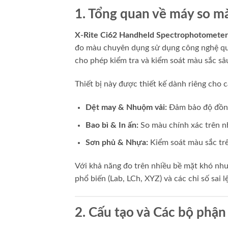
1. Tổng quan về máy so m
X-Rite Ci62 Handheld Spectrophotometer
đo màu chuyên dụng sử dụng công nghệ qua
cho phép kiểm tra và kiểm soát màu sắc sâu
Thiết bị này được thiết kế dành riêng cho c
Dệt may & Nhuộm vải:
Đảm bảo độ đồng 
Bao bì & In ấn:
So màu chính xác trên nh
Sơn phủ & Nhựa:
Kiểm soát màu sắc trê
Với khả năng đo trên nhiều bề mặt khó như
phổ biến (Lab, LCh, XYZ) và các chỉ số sai 
2. Cấu tạo và Các bộ phận