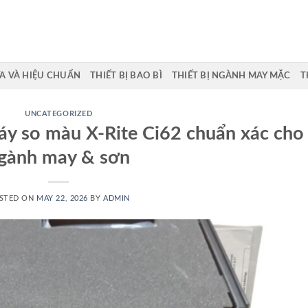
A VÀ HIỆU CHUẨN
THIẾT BỊ BAO BÌ
THIẾT BỊ NGÀNH MAY MẶC
T
UNCATEGORIZED
y so màu X-Rite Ci62 chuẩn xác cho
gành may & sơn
STED ON
MAY 22, 2026
BY
ADMIN