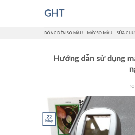
Skip
to
GHT
content
BÓNG ĐÈN SO MÀU
MÁY SO MÀU
SỬA CHỮ
Hướng dẫn sử dụng má
n
PO
22
May