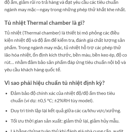
độ ẩm, giảm rủi ro trả hàng và đạt yêu cầu các tiêu chuẩn
ngành may mặc—ngay trong những phép thử khắt khe nhất.
Tủ nhiệt Thermal chamber là gì?
Tủ nhiệt (Thermal chamber) là thiết bị mô phỏng các điều
kiện nhiệt độ và độ ẩm để kiểm tra, đánh giá chất lượng sản
phẩm. Trong ngành may mặc, tủ nhiệt hỗ trợ các phép thử
lão hóa nhiệt, ổn định kích thước, bền màu, bền keo ép, độ co
rút… nhằm đảm bảo sản phẩm đáp ứng tiêu chuẩn nội bộ và
yêu cầu khách hàng quốc tế.
Vì sao phải hiệu chuẩn tủ nhiệt định kỳ?
Đảm bảo độ chính xác của nhiệt độ/độ ẩm theo tiêu
chuẩn (ví dụ: ±0,5 °C; ±2%RH tùy model).
Duy trì tính lặp lại kết quả giữa các ca/khu vực/xưởng.
Tối ưu thời gian sản xuất: giảm thử lại, giảm hủy mẫu.
Là bằng chứng tuân thủ khi đánh giá nhà cung cấp, audit