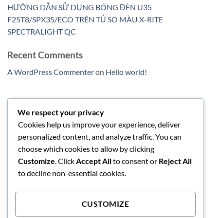
HƯỚNG DẪN SỬ DỤNG BÓNG ĐÈN U35
F25T8/SPX35/ECO TRÊN TỦ SO MÀU X-RITE
SPECTRALIGHT QC
Recent Comments
A WordPress Commenter
on
Hello world!
We respect your privacy
Cookies help us improve your experience, deliver
personalized content, and analyze traffic. You can
NGUYỄN ĐÌNH ANH
choose which cookies to allow by clicking
090 127 1494
Customize
. Click
Accept All
to consent or
Reject All
congnghegiahuy@gmail.com
to decline non-essential cookies.
CÔNG TY TNHH CÔNG NGHỆ DỊCH VỤ GIA HUY
CUSTOMIZE
Số 1, Đường N5(Khu nhà vườn liền kề Ba Son), Khu phố