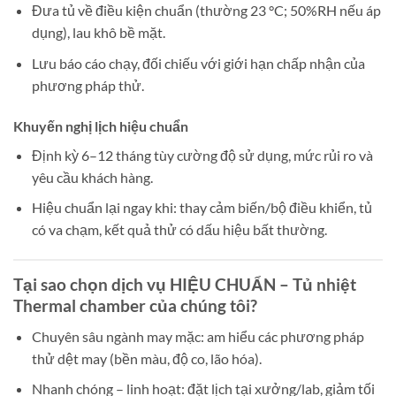
Đưa tủ về điều kiện chuẩn (thường 23 °C; 50%RH nếu áp
dụng), lau khô bề mặt.
Lưu báo cáo chạy, đối chiếu với giới hạn chấp nhận của
phương pháp thử.
Khuyến nghị lịch hiệu chuẩn
Định kỳ 6–12 tháng tùy cường độ sử dụng, mức rủi ro và
yêu cầu khách hàng.
Hiệu chuẩn lại ngay khi: thay cảm biến/bộ điều khiển, tủ
có va chạm, kết quả thử có dấu hiệu bất thường.
Tại sao chọn dịch vụ HIỆU CHUẨN – Tủ nhiệt
Thermal chamber của chúng tôi?
Chuyên sâu ngành may mặc: am hiểu các phương pháp
thử dệt may (bền màu, độ co, lão hóa).
Nhanh chóng – linh hoạt: đặt lịch tại xưởng/lab, giảm tối