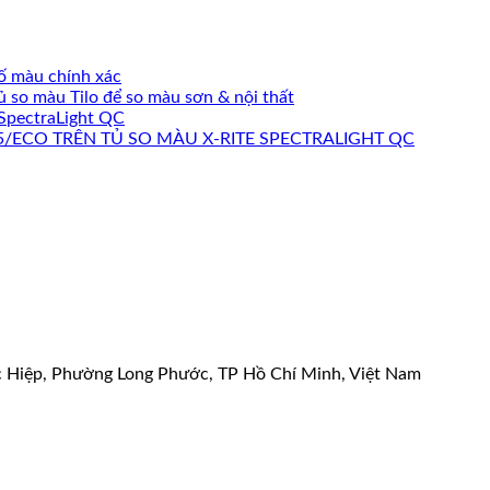
số màu chính xác
so màu Tilo để so màu sơn & nội thất
SpectraLight QC
ECO TRÊN TỦ SO MÀU X-RITE SPECTRALIGHT QC
c Hiệp, Phường Long Phước, TP Hồ Chí Minh, Việt Nam