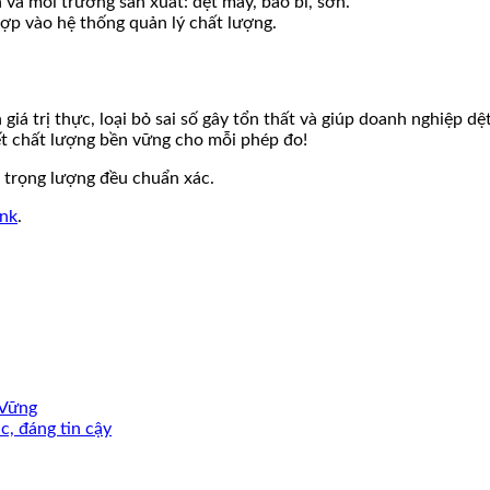
 và môi trường sản xuất: dệt may, bao bì, sơn.
ợp vào hệ thống quản lý chất lượng.
giá trị thực, loại bỏ sai số gây tổn thất và giúp doanh nghiệp d
ết chất lượng bền vững cho mỗi phép đo!
 trọng lượng đều chuẩn xác.
ink
.
 Vững
, đáng tin cậy