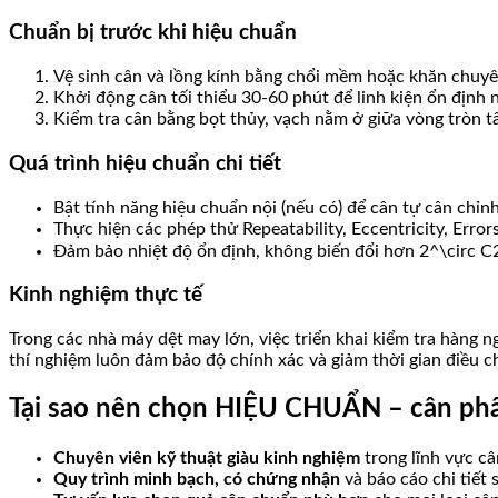
Chuẩn bị trước khi hiệu chuẩn
Vệ sinh cân và lồng kính bằng chổi mềm hoặc khăn chuyên
Khởi động cân tối thiểu 30-60 phút để linh kiện ổn định n
Kiểm tra cân bằng bọt thủy, vạch nằm ở giữa vòng tròn t
Quá trình hiệu chuẩn chi tiết
Bật tính năng hiệu chuẩn nội (nếu có) để cân tự cân chỉn
Thực hiện các phép thử Repeatability, Eccentricity, Errors
Đảm bảo nhiệt độ ổn định, không biến đổi hơn
2^\circ C
Kinh nghiệm thực tế
Trong các nhà máy dệt may lớn, việc triển khai kiểm tra hàng 
thí nghiệm luôn đảm bảo độ chính xác và giảm thời gian điều 
Tại sao nên chọn HIỆU CHUẨN – cân phân
Chuyên viên kỹ thuật giàu kinh nghiệm
trong lĩnh vực câ
Quy trình minh bạch, có chứng nhận
và báo cáo chi tiết 