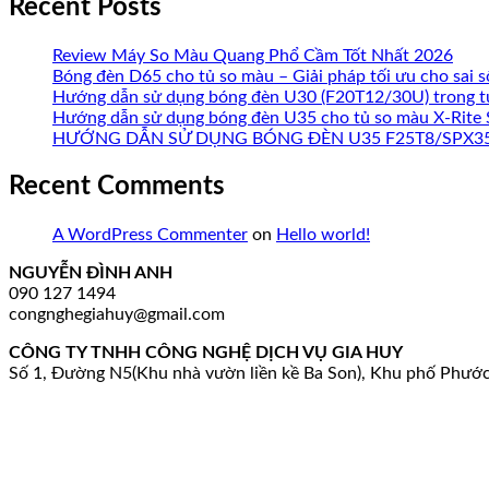
Recent Posts
Review Máy So Màu Quang Phổ Cầm Tốt Nhất 2026
Bóng đèn D65 cho tủ so màu – Giải pháp tối ưu cho sai 
Hướng dẫn sử dụng bóng đèn U30 (F20T12/30U) trong tủ 
Hướng dẫn sử dụng bóng đèn U35 cho tủ so màu X-Rite 
HƯỚNG DẪN SỬ DỤNG BÓNG ĐÈN U35 F25T8/SPX35/
Recent Comments
A WordPress Commenter
on
Hello world!
NGUYỄN ĐÌNH ANH
090 127 1494
congnghegiahuy@gmail.com
CÔNG TY TNHH CÔNG NGHỆ DỊCH VỤ GIA HUY
Số 1, Đường N5(Khu nhà vườn liền kề Ba Son), Khu phố Phướ