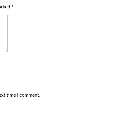
marked
*
ext time I comment.