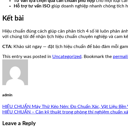
Tư vấn lựa chọn quả cân chuẩn phù hợp
cho mọi loại cân
Hỗ trợ tư vấn ISO
giúp doanh nghiệp nhanh chóng tích h
Kết bài
Hiệu chuẩn đúng cách giúp cân phân tích 4 số lẻ luôn phản ánh 
với chúng tôi để nhận lịch hiệu chuẩn chuyên nghiệp và cam k
CTA:
Khảo sát ngay — đặt lịch hiệu chuẩn để bảo đảm mỗi gam
This entry was posted in
Uncategorized
. Bookmark the
permal
admin
HIỆU CHUẨN Máy Thử Kéo Nén: Đo Chuẩn Xác, Vật Liệu Bền
HIỆU CHUẨN – Cân kỹ thuật trong phòng thí nghiệm chuẩn xác
Leave a Reply