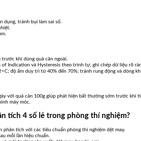
 dụng, tránh bụi làm sai số.
hiệt.
âm.
h trước khi dùng quả cân ngoài.
 of Indication và Hysteresis theo trình tự, ghi chép dữ liệu rõ rà
2∘C; độ ẩm duy trì từ 40% đến 70%; tránh rung động và dòng khí
ngày với quả cân 100g giúp phát hiện bất thường sớm trước khi 
chỉnh máy móc.
 tích 4 số lẻ trong phòng thí nghiệm?
n phân tích với các tiêu chuẩn phòng thí nghiệm dệt may.
sau mỗi lần hiệu chuẩn.