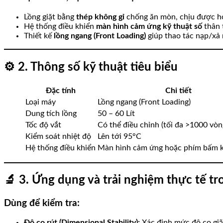
Lồng giặt bằng
thép không gỉ
chống ăn mòn, chịu được h
Hệ thống điều khiển
màn hình cảm ứng kỹ thuật số
thân t
Thiết kế
lồng ngang (Front Loading)
giúp thao tác nạp/xả 
⚙️
2. Thông số kỹ thuật tiêu biểu
Đặc tính
Chi tiết
Loại máy
Lồng ngang (Front Loading)
Dung tích lồng
50 – 60 Lít
Tốc độ vắt
Có thể điều chỉnh (tối đa >1000 vò
Kiểm soát nhiệt độ
Lên tới 95°C
Hệ thống điều khiển
Màn hình cảm ứng hoặc phím bấm k
🔬
3. Ứng dụng và trải nghiệm thực tế t
Dùng để kiểm tra:
Độ co rút (Dimensional Stability):
Xác định mức độ co giãn