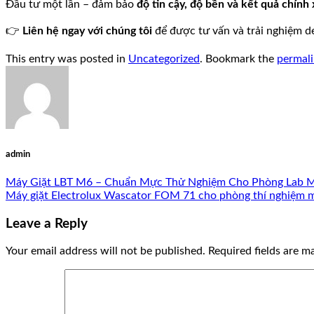
Đầu tư một lần – đảm bảo
độ tin cậy, độ bền và kết quả chính 
👉
Liên hệ ngay với chúng tôi
để được tư vấn và trải nghiệm 
This entry was posted in
Uncategorized
. Bookmark the
permal
admin
Máy Giặt LBT M6 – Chuẩn Mực Thử Nghiệm Cho Phòng Lab 
Máy giặt Electrolux Wascator FOM 71 cho phòng thí nghiệm 
Leave a Reply
Your email address will not be published.
Required fields are 