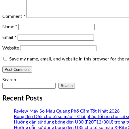
Comment
*
Name
*
Email
*
Website
Save my name, email, and website in this browser for the n
Search
Search
Recent Posts
Review Máy So Màu Quang Phổ Cầm Tốt Nhất 2026
Bóng đèn D65 cho tủ so màu – Giải pháp tối ưu cho sai 
Hướng dẫn sử dụng bóng đèn U30 (F20T12/30U) trong tủ 
Hướng dẫn sử dụng bóng đèn U35 cho tủ so màu X-Rite 