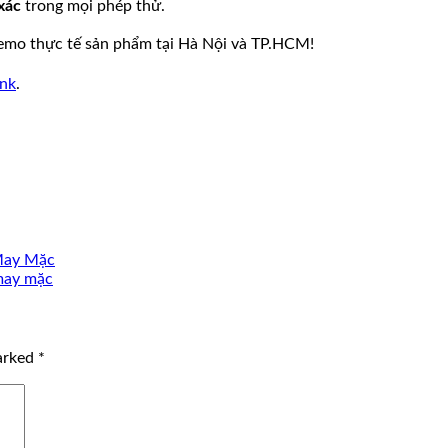
xác
trong mọi phép thử.
demo thực tế sản phẩm tại Hà Nội và TP.HCM!
ink
.
May Mặc
may mặc
marked
*