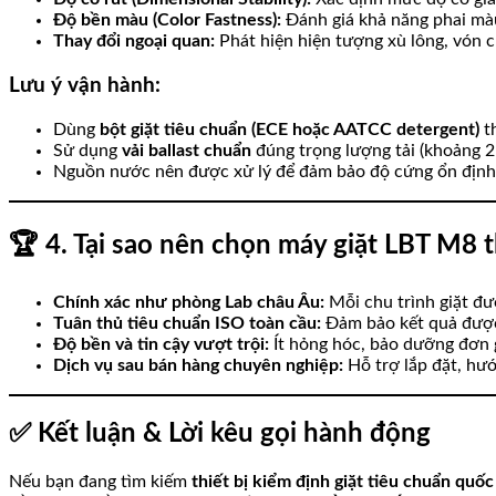
Độ bền màu (Color Fastness):
Đánh giá khả năng phai màu 
Thay đổi ngoại quan:
Phát hiện hiện tượng xù lông, vón 
Lưu ý vận hành:
Dùng
bột giặt tiêu chuẩn (ECE hoặc AATCC detergent)
th
Sử dụng
vải ballast chuẩn
đúng trọng lượng tải (khoảng 2
Nguồn nước nên được xử lý để đảm bảo độ cứng ổn định, 
🏆
4. Tại sao nên chọn máy giặt LBT M8 t
Chính xác như phòng Lab châu Âu:
Mỗi chu trình giặt đư
Tuân thủ tiêu chuẩn ISO toàn cầu:
Đảm bảo kết quả được
Độ bền và tin cậy vượt trội:
Ít hỏng hóc, bảo dưỡng đơn g
Dịch vụ sau bán hàng chuyên nghiệp:
Hỗ trợ lắp đặt, hướ
✅
Kết luận & Lời kêu gọi hành động
Nếu bạn đang tìm kiếm
thiết bị kiểm định giặt tiêu chuẩn quốc