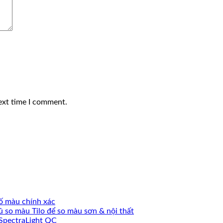
ext time I comment.
số màu chính xác
so màu Tilo để so màu sơn & nội thất
SpectraLight QC