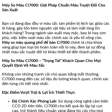
Máy So Màu Ci7000: Giải Pháp Chuẩn Màu Tuyệt Đối Cho
Sản Xuất
Bạn có đang đau đầu vì màu sắc sản phẩm bị lệch lạc giữa các
lô hàng, gây tốn kém nguyên vật liệu và làm mất lòng tin
khách hàng? Trong ngành sản xuất may mặc, bao bì hay sơn
phủ, việc kiểm soát màu sắc chính xác là yếu tố sống còn.
Máy so màu quang phổ để bàn Ci7000
chính là chìa khóa
vàng giúp bạn loại bỏ hoàn toàn nỗi lo này, đem lại sự đồng
nhất màu sắc tuyệt đối từ khâu thiết kế đến thành phẩm.
Máy So Màu Ci7000 – “Trọng Tài” Khách Quan Cho Mọi
Quyết Định Về Màu Sắc
Không còn những tranh cãi chủ quan bằng mắt thường,
Ci7000 mang đến các số liệu đo lường khách quan, chính xác
đến từng chi tiết nhỏ nhất.
Đặc Điểm Vượt Trội & Lợi Ích Thiết Thực
Độ Chính Xác Phòng Lab:
Sử dụng công nghệ cảm biến
CCD 2D tiên tiến, Ci7000 cho kết quả đo lặp lại cực
cao, trở thành tiêu chuẩn vàng đáng tin cậy cho mọi