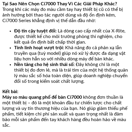
Tại Sao Nên Chọn Ci7000 Thay Vì Các Giải Pháp Khác?
Trong khi các máy đo màu cầm tay hay thiết bị cũ có thể bị
ảnh hưởng bởi thao tác người dùng và độ ổn định kém,
Ci7000 Series khẳng định vị thế dẫn đầu nhờ:
Độ tin cậy tuyệt đối:
Là dòng cao cấp nhất của X-Rite,
được thiết kế cho môi trường phòng thí nghiệm, cho
kết quả ổn định bất chấp thời gian.
Tính linh hoạt vượt trội:
Khả năng đo cả phản xạ lẫn
truyền qua (tuỳ model) giúp nó xử lý được đa dạng vật
liệu hơn hẳn so với nhiều dòng máy để bàn khác.
Nền tảng cho hệ sinh thái số:
Đây không chỉ là một
thiết bị đo đơn lẻ, mà là trái tim của một hệ thống quản
lý màu sắc số hóa toàn diện, giúp doanh nghiệp chuyển
đổi số trong kiểm soát chất lượng.
Kết bài:
Máy so màu quang phổ để bàn Ci7000
không đơn thuần là
một thiết bị – đó là một khoản đầu tư chiến lược cho chất
lượng và uy tín thương hiệu của bạn. Nó giúp giảm thiểu phế
phẩm, tiết kiệm chi phí sản xuất và quan trọng nhất là đảm
bảo mỗi sản phẩm đến tay khách hàng đều hoàn hảo về màu
sắc.