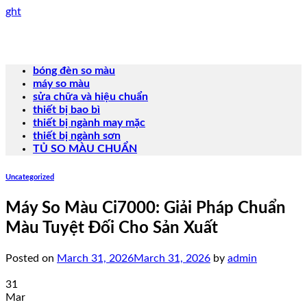
Skip
ght
to
content
bóng đèn so màu
máy so màu
sửa chữa và hiệu chuẩn
thiết bị bao bì
thiết bị ngành may mặc
thiết bị ngành sơn
TỦ SO MÀU CHUẨN
Uncategorized
Máy So Màu Ci7000: Giải Pháp Chuẩn
Màu Tuyệt Đối Cho Sản Xuất
Posted on
March 31, 2026
March 31, 2026
by
admin
31
Mar