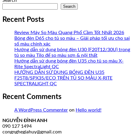
Search
Search
Recent Posts
Review Máy So Màu Quang Phổ Cầm Tốt Nhất 2026
Bóng đèn D65 cho tủ so màu – Giải pháp tối ưu cho sai
số màu chính xác
Hướng dẫn sử dụng bóng đèn U30 (F20T12/30U) trong
tủ so màu Tilo để so màu sơn & nội thất
Hướng dẫn sử dụng bóng đèn U35 cho tủ so màu X-
Rite SpectraLight QC
HƯỚNG DẪN SỬ DỤNG BÓNG ĐÈN U35
F25T8/SPX35/ECO TRÊN TỦ SO MÀU X-RITE
SPECTRALIGHT QC
Recent Comments
A WordPress Commenter
on
Hello world!
NGUYỄN ĐÌNH ANH
090 127 1494
congnghegiahuy@gmail.com