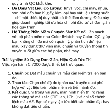
quy trình QC khắt khe.
Đa Dạng Vật Liệu Đo Lường:
Từ vải vóc, chỉ may, nhựa,
sơn phủ đến bao bì giấy, kim loại hay vật liệu trong suốt
– chỉ một thiết bị duy nhất có thể đảm đương. Điều này
giúp doanh nghiệp tối ưu hóa chi phí đầu tư và đơn giản
hóa quy trình.
Hệ Thống Phần Mềm Chuyên Sâu:
Kết nối liền mạch
với bộ phần mềm như Color iMatch hay Color iQC, giúp
bạn không chỉ đo mà còn quản lý, phân tích dữ liệu
màu, xây dựng thư viện màu chuẩn và truyền thông tin
xuyên suốt giữa các bộ phận, nhà máy.
Trải Nghiệm Sử Dụng Đơn Giản, Hiệu Quả Tức Thì
Việc vận hành Ci7000 được thiết kế trực quan:
Chuẩn bị:
Đặt mẫu chuẩn và mẫu cần kiểm tra lên bàn
đo.
Thao tác:
Chọn chế độ đo (phản xạ/ truyền qua) phù
hợp với vật liệu trên phần mềm và tiến hành đo.
Kết quả:
Chỉ trong vài giây, màn hình hiển thị rõ ràng
các thông số màu sắc (CIE Lab, LCh…) và chỉ số chênh
lệch màu ΔE. Bạn sẽ ngay lập tức biết sản phẩm đạt hay
không đạt tiêu chuẩn.