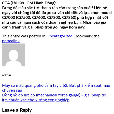
CTA (Lời Kêu Gọi Hành Động):
Đừng để màu sắc trở thành rào cản trong sản xuất!
Liên hệ
ngay với chúng tôi để được tư vấn chi tiết và lựa chọn model
Ci7000 (Ci7500, Ci7600, Ci7800, Ci7860) phù hợp nhất với
nhu cầu và ngân sách của doanh nghiệp bạn. Nhận báo giá
cạnh tranh và giải pháp trọn gói ngay hôm nay!
This entry was posted in
Uncategorized
. Bookmark the
permalink
.
admin
Máy so màu quang phổ cầm tay ci62: Bứt phá kiểm soát màu
chuyên sâu
Đồng hồ đo lực cơ (mechanical force gauge) – giải pháp đo
lực chuẩn xác cho xưởng công nghiệp
Leave a Reply