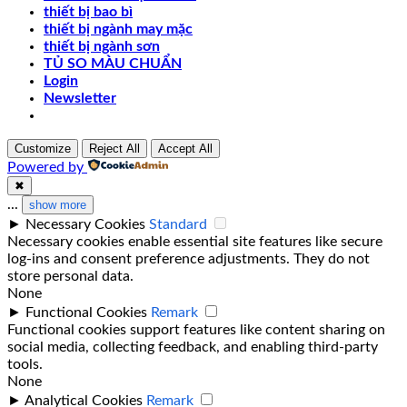
thiết bị bao bì
thiết bị ngành may mặc
thiết bị ngành sơn
TỦ SO MÀU CHUẨN
Login
Newsletter
Customize
Reject All
Accept All
Powered by
✖
...
show more
►
Necessary Cookies
Standard
Necessary cookies enable essential site features like secure
log-ins and consent preference adjustments. They do not
store personal data.
None
►
Functional Cookies
Remark
Functional cookies support features like content sharing on
social media, collecting feedback, and enabling third-party
tools.
None
►
Analytical Cookies
Remark