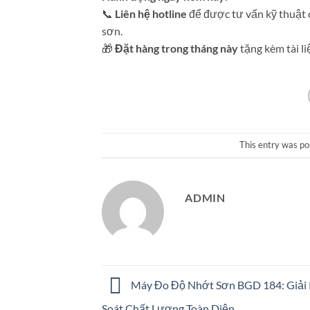
📞
Liên hệ hotline
để được tư vấn kỹ thuật c
sơn.
🎁
Đặt hàng trong tháng này
tặng kèm tài li
This entry was po
ADMIN
Máy Đo Độ Nhớt Sơn BGD 184: Giải
Soát Chất Lượng Toàn Diện