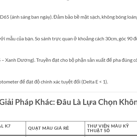
D65 (ánh sáng ban ngày). Đảm bảo bề mặt sạch, không bóng loán
i mẫu của bạn. So sánh trực quan ở khoảng cách 30cm, góc 90 đ
5 – Xanh Dương). Truyền đạt cho bộ phận sản xuất để pha đúng c
ometer để đạt độ chính xác tuyệt đối (Delta E < 1).
 Giải Pháp Khác: Đâu Là Lựa Chọn Khô
L K7
THƯ VIỆN MÀU KỸ
QUẠT MÀU GIÁ RẺ
THUẬT SỐ