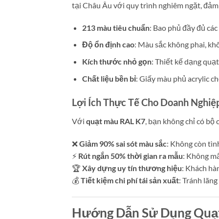
tại Châu Âu với quy trình nghiêm ngặt, đảm
213 màu tiêu chuẩn
: Bao phủ đầy đủ cá
Độ ổn định cao
: Màu sắc không phai, kh
Kích thước nhỏ gọn
: Thiết kế dạng quạ
Chất liệu bền bỉ
: Giấy màu phủ acrylic 
Lợi Ích Thực Tế Cho Doanh Nghiệ
Với
quạt màu RAL K7
, bạn không chỉ có bộ
❌
Giảm 90% sai sót màu sắc
: Không còn tì
⚡
Rút ngắn 50% thời gian ra mẫu
: Không mất
🏆
Xây dựng uy tín thương hiệu
: Khách hà
💰
Tiết kiệm chi phí tái sản xuất
: Tránh lãng
Hướng Dẫn Sử Dụng Quạt