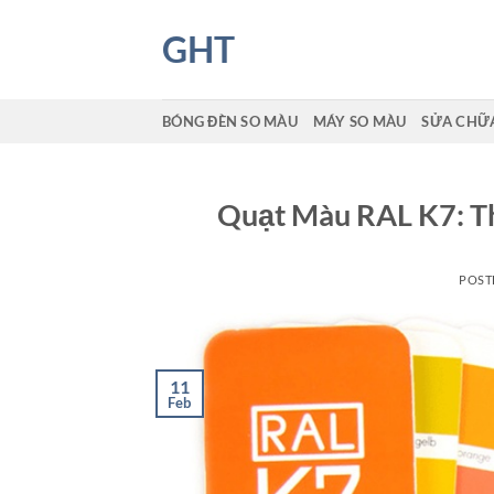
Skip
GHT
to
content
BÓNG ĐÈN SO MÀU
MÁY SO MÀU
SỬA CHỮA
Quạt Màu RAL K7: T
POST
11
Feb