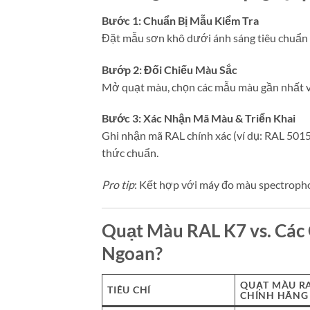
Bước 1: Chuẩn Bị Mẫu Kiểm Tra
Đặt mẫu sơn khô dưới ánh sáng tiêu chuẩn 
Bướp 2: Đối Chiếu Màu Sắc
Mở quạt màu, chọn các mẫu màu gần nhất vớ
Bước 3: Xác Nhận Mã Màu & Triển Khai
Ghi nhận mã RAL chính xác (ví dụ: RAL 501
thức chuẩn.
Pro tip
: Kết hợp với máy đo màu spectrophot
Quạt Màu RAL K7 vs. Các
Ngoan?
QUẠT MÀU RA
TIÊU CHÍ
CHÍNH HÃNG