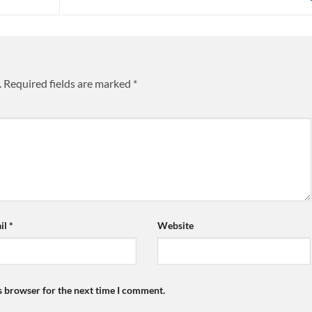
.
Required fields are marked
*
il
*
Website
s browser for the next time I comment.