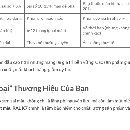
Phụ thuộc màn hình, sai s
sai số < 3%
Sai số 10-15%, màu dễ phai
20%
uật, hợp đồng
Không rõ nguồn gốc
Không có giá trị pháp lý
Vô thời hạn (nhưng không
ản tốt)
6-12 tháng (phai màu)
chính xác)
âu dài
Thay thế thường xuyên
Ảo, không thực tế
n đầu cao hơn nhưng mang lại giá trị bền vững. Các sản phẩm giá
ản xuất, mất khách hàng, giảm uy tín.
oại” Thương Hiệu Của Bạn
lô sơn sai màu không chỉ là lãng phí nguyên liệu mà còn làm mất ni
t màu RAL K7
chính là tấm bảo hiểm cho chất lượng sản phẩm và