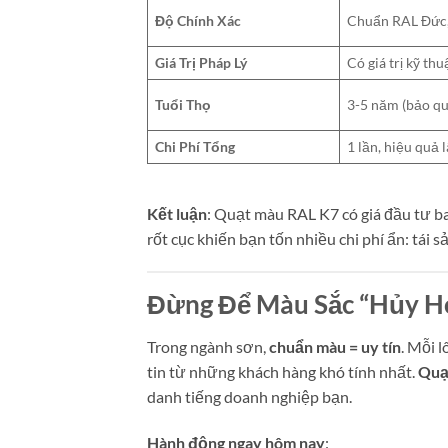
Độ Chính Xác
Chuẩn RAL Đức, 
Giá Trị Pháp Lý
Có giá trị kỹ th
Tuổi Thọ
3-5 năm (bảo qu
Chi Phí Tổng
1 lần, hiệu quả l
Kết luận
: Quạt màu RAL K7 có giá đầu tư ba
rốt cục khiến bạn tốn nhiều chi phí ẩn: tái s
Đừng Để Màu Sắc “Hủy H
Trong ngành sơn,
chuẩn màu = uy tín
. Mỗi 
tin từ những khách hàng khó tính nhất.
Quạ
danh tiếng doanh nghiệp bạn.
Hành động ngay hôm nay
: