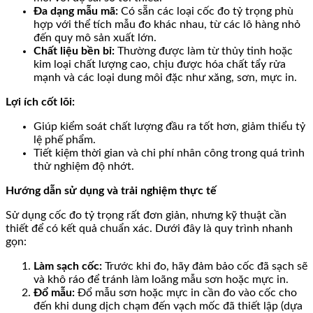
Đa dạng mẫu mã:
Có sẵn các loại cốc đo tỷ trọng phù
hợp với thể tích mẫu đo khác nhau, từ các lô hàng nhỏ
đến quy mô sản xuất lớn.
Chất liệu bền bỉ:
Thường được làm từ thủy tinh hoặc
kim loại chất lượng cao, chịu được hóa chất tẩy rửa
mạnh và các loại dung môi đặc như xăng, sơn, mực in.
Lợi ích cốt lõi:
Giúp kiểm soát chất lượng đầu ra tốt hơn, giảm thiểu tỷ
lệ phế phẩm.
Tiết kiệm thời gian và chi phí nhân công trong quá trình
thử nghiệm độ nhớt.
Hướng dẫn sử dụng và trải nghiệm thực tế
Sử dụng cốc đo tỷ trọng rất đơn giản, nhưng kỹ thuật cần
thiết để có kết quả chuẩn xác. Dưới đây là quy trình nhanh
gọn:
Làm sạch cốc:
Trước khi đo, hãy đảm bảo cốc đã sạch sẽ
và khô ráo để tránh làm loãng mẫu sơn hoặc mực in.
Đổ mẫu:
Đổ mẫu sơn hoặc mực in cần đo vào cốc cho
đến khi dung dịch chạm đến vạch mốc đã thiết lập (dựa