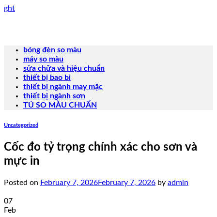
Skip
ght
to
content
bóng đèn so màu
máy so màu
sửa chữa và hiệu chuẩn
thiết bị bao bì
thiết bị ngành may mặc
thiết bị ngành sơn
TỦ SO MÀU CHUẨN
Uncategorized
Cốc đo tỷ trọng chính xác cho sơn và
mực in
Posted on
February 7, 2026
February 7, 2026
by
admin
07
Feb