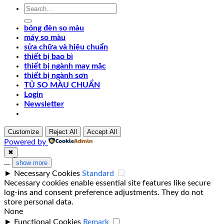
Search
for:
bóng đèn so màu
máy so màu
sửa chữa và hiệu chuẩn
thiết bị bao bì
thiết bị ngành may mặc
thiết bị ngành sơn
TỦ SO MÀU CHUẨN
Login
Newsletter
Customize
Reject All
Accept All
Powered by
✖
...
show more
►
Necessary Cookies
Standard
Necessary cookies enable essential site features like secure
log-ins and consent preference adjustments. They do not
store personal data.
None
►
Functional Cookies
Remark