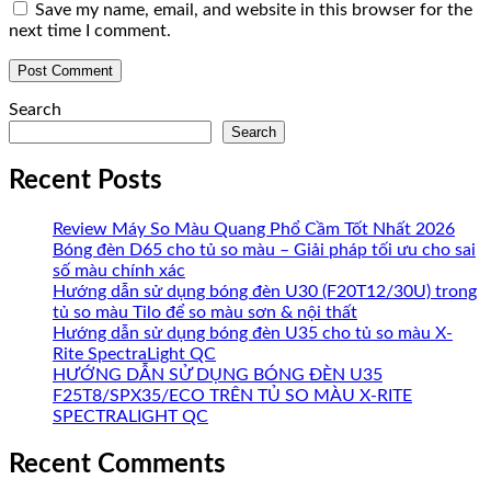
Save my name, email, and website in this browser for the
next time I comment.
Search
Search
Recent Posts
Review Máy So Màu Quang Phổ Cầm Tốt Nhất 2026
Bóng đèn D65 cho tủ so màu – Giải pháp tối ưu cho sai
số màu chính xác
Hướng dẫn sử dụng bóng đèn U30 (F20T12/30U) trong
tủ so màu Tilo để so màu sơn & nội thất
Hướng dẫn sử dụng bóng đèn U35 cho tủ so màu X-
Rite SpectraLight QC
HƯỚNG DẪN SỬ DỤNG BÓNG ĐÈN U35
F25T8/SPX35/ECO TRÊN TỦ SO MÀU X-RITE
SPECTRALIGHT QC
Recent Comments