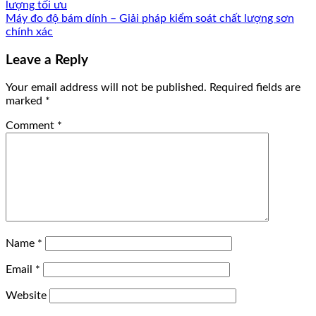
lượng tối ưu
Máy đo độ bám dính – Giải pháp kiểm soát chất lượng sơn
chính xác
Leave a Reply
Your email address will not be published.
Required fields are
marked
*
Comment
*
Name
*
Email
*
Website