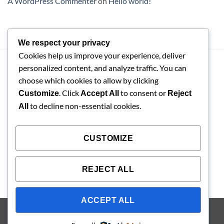
A WordPress Commenter
on
Hello world!
We respect your privacy
Cookies help us improve your experience, deliver
personalized content, and analyze traffic. You can
NGUYỄN ĐÌNH ANH
choose which cookies to allow by clicking
090 127 1494
. Click
to consent or
Customize
Accept All
Reject
congnghegiahuy@gmail.com
to decline non-essential cookies.
All
CÔNG TY TNHH CÔNG NGHỆ DỊCH VỤ GIA HUY
CUSTOMIZE
Số 1, Đường N5(Khu nhà vườn liền kề Ba Son), Khu phố
Phước Hiệp, Phường Long Phước, TP Hồ Chí Minh, Việt
Nam
REJECT ALL
ACCEPT ALL
Visa
PayPal
Stripe
MasterCard
Cash