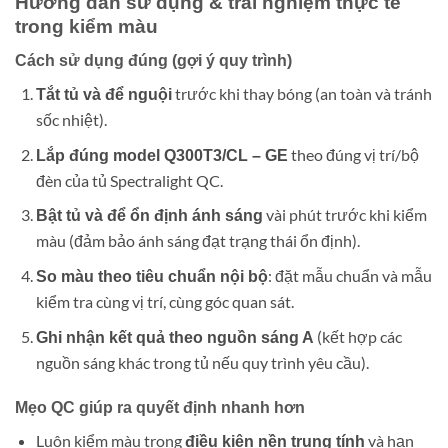
Hướng dẫn sử dụng & trải nghiệm thực tế
trong kiểm màu
Cách sử dụng đúng (gợi ý quy trình)
trước khi thay bóng (an toàn và tránh
Tắt tủ và để nguội
sốc nhiệt).
theo đúng vị trí/bộ
Lắp đúng model Q300T3/CL – GE
đèn của tủ Spectralight QC.
vài phút trước khi kiểm
Bật tủ và để ổn định ánh sáng
màu (đảm bảo ánh sáng đạt trạng thái ổn định).
: đặt mẫu chuẩn và mẫu
So màu theo tiêu chuẩn nội bộ
kiểm tra cùng vị trí, cùng góc quan sát.
(kết hợp các
Ghi nhận kết quả theo nguồn sáng A
nguồn sáng khác trong tủ nếu quy trình yêu cầu).
Mẹo QC giúp ra quyết định nhanh hơn
Luôn kiểm màu trong
và hạn
điều kiện nền trung tính